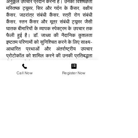
अनुकूल उपचार प्रदान करना है। उनकी विशेषज्ञता
मस्तिष्क ट्यूमर, सिर और गर्दन के कैंसर, वक्षीय
कैंसर, जठरांत्र संबंधी कैंसर, स्त्री रोग संबंधी
कैंसर, स्तन कैंसर और मूत्र संबंधी ट्यूमर जैसी
घातक बीमारियों के व्यापक स्पेक्ट्रम के उपचार तक
फैली हुई है। डॉ. जाधव की नैदानिक ​​​​कुशलता
इष्टतम परिणामों को सुनिश्चित करने के लिए साक्ष्य-
आधारित प्रथाओं और अंतर्राष्ट्रीय उपचार
प्रोटोकॉल को शामिल करने की उनकी प्रतिबद्धता
से मेल खाती है।
Call Now
Register Now
डॉ. जाधव ने कई राष्ट्रीय और अंतर्राष्ट्रीय
प्रकाशनों के साथ अकादमिक और शोध पहलों में
सक्रिय रूप से योगदान दिया है। वैश्विक
ऑन्कोलॉजी मंचों पर उनकी प्रस्तुतियाँ क्षेत्र में
नवीनतम प्रगति के साथ उनकी संलग्नता और
निरंतर व्यावसायिक विकास के प्रति उनके समर्पण
को दर्शाती हैं।
सहानुभूति, नवाचार और सटीकता पर आधारित
पेशेवर चरित्र के साथ, डॉ. राकेश जाधव रेडिएशन