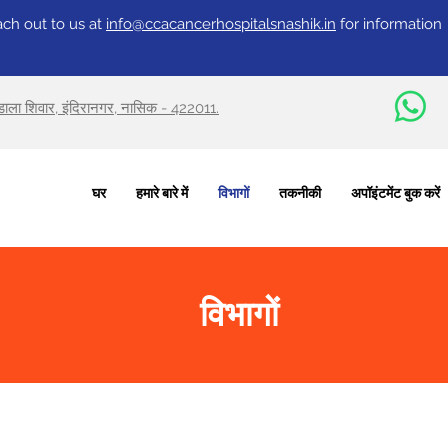
ch out to us at
info@ccacancerhospitalsnashik.in
for information
वडाला शिवार, इंदिरानगर, नासिक - 422011.
घर
हमारे बारे में
विभागों
तकनीकी
अपॉइंटमेंट बुक करें
विभागों