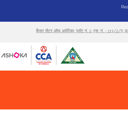
Rea
कैंसर सेंटर ऑफ अमेरिका, प्लॉट नं. 2, एस. नं. - 113/2/ए, 